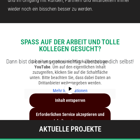
und im Umgang mit Kunden, Partnern und Mitarbeitern immer
wieder noch ein bisschen besser zu werden.
SPASS AUF DER ARBEIT UND TOLLE
KOLLEGEN GESUCHT?
Dann bist du bei uns genau richtig - überzeuge dich selbst!
Sie sehen gerade einen Platzhalterinhalt von
YouTube
. Um auf den eigentlichen Inhalt
zuzugreifen, klicken Sie auf die Schaltfläche
unten. Bitte beachten Sie, dass dabei Daten an
Drittanbieter weitergegeben werden.
Mehr Informationen
Inhalt entsperren
Erforderlichen Service akzeptieren und
Inhalte entsperren
AKTUELLE PROJEKTE