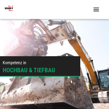
springen
Kompetenz in
HOCHBAU & TIEFBAU